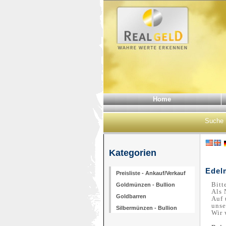
Home
Suche
Kategorien
Edel
Preisliste - Ankauf/Verkauf
Bitt
Goldmünzen - Bullion
Als
Goldbarren
Auf 
unse
Silbermünzen - Bullion
Wir 