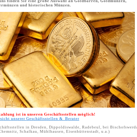
uns finden Sie eine große Auswahl an Goldbarren, Goldmünzen,
ermünzen und historischen Münzen.
ahlung ist in unseren Geschäftsstellen möglich!
sicht unserer Geschäftsstellen & Berater
chäftsstellen in Dresden, Dippoldiswalde, Radebeul, bei Bischofswer
Chemnitz, Schalkau, Mühlhausen, Eisenhüttenstadt, u.a.)