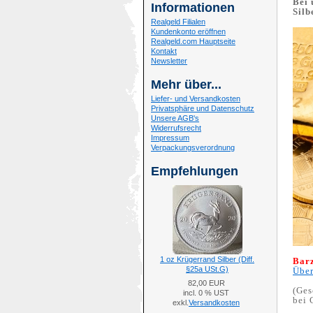
Bei 
Informationen
Silb
Realgeld Filialen
Kundenkonto eröffnen
Realgeld.com Hauptseite
Kontakt
Newsletter
Mehr über...
Liefer- und Versandkosten
Privatsphäre und Datenschutz
Unsere AGB's
Widerrufsrecht
Impressum
Verpackungsverordnung
Empfehlungen
1 oz Krügerrand Silber (Diff.
Barz
§25a USt.G)
Über
82,00 EUR
(Ges
incl. 0 % UST
bei 
exkl.
Versandkosten