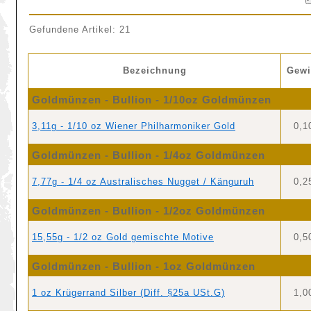
Gefundene Artikel: 21
Bezeichnung
Gewi
Goldmünzen - Bullion - 1/10oz Goldmünzen
3,11g - 1/10 oz Wiener Philharmoniker Gold
0,1
Goldmünzen - Bullion - 1/4oz Goldmünzen
7,77g - 1/4 oz Australisches Nugget / Känguruh
0,2
Goldmünzen - Bullion - 1/2oz Goldmünzen
15,55g - 1/2 oz Gold gemischte Motive
0,5
Goldmünzen - Bullion - 1oz Goldmünzen
1 oz Krügerrand Silber (Diff. §25a USt.G)
1,0