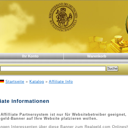
Ihr Konto
Warenkorb
Startseite
»
Katalog
»
Affiliate Info
liate Informationen
Affilliate Partnersystem ist nur für Websitebetreiber geeignet,
lgeld-Banner auf Ihre Website platzieren wollen.
angen Interessenten über diese Banner zum Realgeld.com Onlines