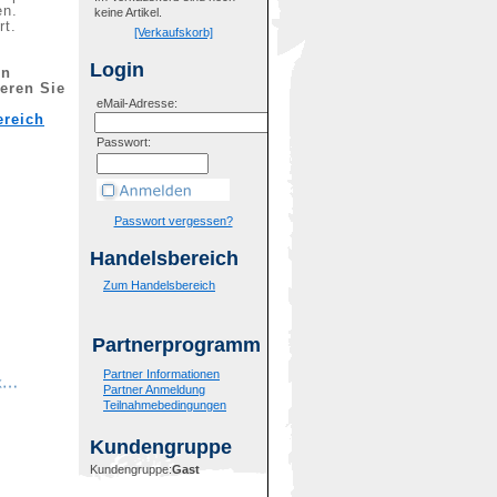
en.
keine Artikel.
rt.
[Verkaufskorb]
Login
en
ieren Sie
eMail-Adresse:
ereich
Passwort:
Passwort vergessen?
Handelsbereich
Zum Handelsbereich
Partnerprogramm
Partner Informationen
Partner Anmeldung
Teilnahmebedingungen
Kundengruppe
Kundengruppe:
Gast