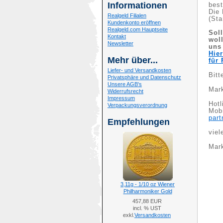
Informationen
best
Die 
Realgeld Filialen
(St
Kundenkonto eröffnen
Realgeld.com Hauptseite
Sol
Kontakt
wol
Newsletter
uns 
Hie
Mehr über...
für 
Liefer- und Versandkosten
Bitt
Privatsphäre und Datenschutz
Unsere AGB's
Mark
Widerrufsrecht
Impressum
Hotl
Verpackungsverordnung
Mobi
par
Empfehlungen
viel
Mar
3,11g - 1/10 oz Wiener
Philharmoniker Gold
457,88 EUR
incl. % UST
exkl.
Versandkosten