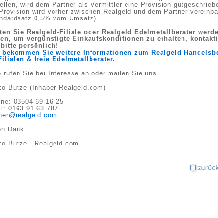
ellen, wird dem Partner als Vermittler eine Provision gutgeschrieb
Provision wird vorher zwischen Realgeld und dem Partner vereinba
andardsatz 0,5% vom Umsatz)
lten Sie Realgeld-Filiale oder Realgeld Edelmetallberater werd
len, um vergünstigte Einkaufskonditionen zu erhalten, kontakt
bitte persönlich!
r bekommen Sie weitere Informationen zum Realgeld Handelsb
Filialen & freie Edelmetallberater.
e rufen Sie bei Interesse an oder mailen Sie uns.
o Butze (Inhaber Realgeld.com)
ine: 03504 69 16 25
l: 0163 91 63 787
tner@realgeld.com
en Dank
ko Butze - Realgeld.com