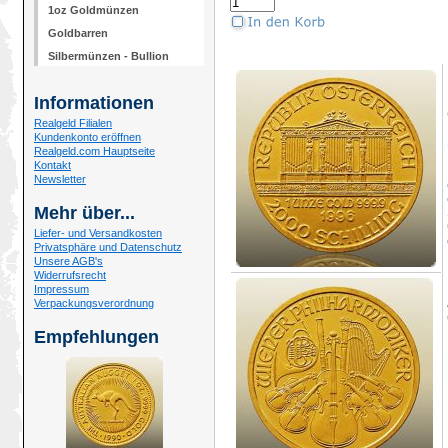
1oz Goldmünzen
Goldbarren
Silbermünzen - Bullion
Informationen
Realgeld Filialen
Kundenkonto eröffnen
Realgeld.com Hauptseite
Kontakt
Newsletter
Mehr über...
Liefer- und Versandkosten
Privatsphäre und Datenschutz
Unsere AGB's
Widerrufsrecht
Impressum
Verpackungsverordnung
Empfehlungen