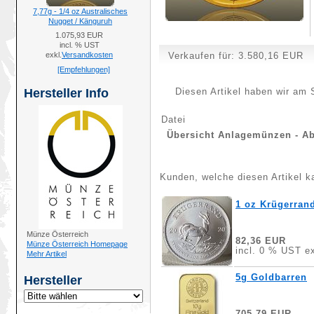
7,77g - 1/4 oz Australisches
Nugget / Känguruh
1.075,93 EUR
incl. % UST
exkl.
Versandkosten
Verkaufen für:
3.580,16 EUR
[Empfehlungen]
Hersteller Info
Diesen Artikel haben wir am 
Datei
Übersicht Anlagemünzen - A
Kunden, welche diesen Artikel ka
1 oz Krügerrand
Münze Österreich
82,36 EUR
Münze Österreich Homepage
incl. 0 % UST ex
Mehr Artikel
5g Goldbarren
Hersteller
705,79 EUR