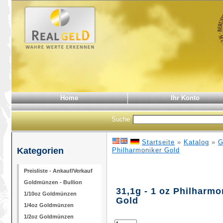
Home
Ihr Konto
Suche
Startseite
»
Katalog
»
G
Kategorien
Philharmoniker Gold
Preisliste - Ankauf/Verkauf
Goldmünzen - Bullion
31,1g - 1 oz Philharmo
1/10oz Goldmünzen
Gold
1/4oz Goldmünzen
1/2oz Goldmünzen