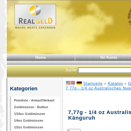
Home
Ihr Konto
Suche
Startseite
»
Katalog
»
G
Kategorien
7,77g - 1/4 oz Australisches Nug
Preisliste - Ankauf/Verkauf
Goldmünzen - Bullion
7,77g - 1/4 oz Austral
1/10oz Goldmünzen
Känguruh
1/4oz Goldmünzen
1/2oz Goldmünzen