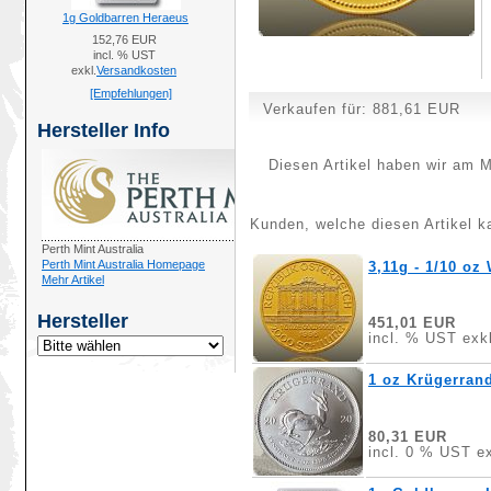
1g Goldbarren Heraeus
152,76 EUR
incl. % UST
exkl.
Versandkosten
[Empfehlungen]
Verkaufen für:
881,61 EUR
Hersteller Info
Diesen Artikel haben wir am M
Kunden, welche diesen Artikel ka
Perth Mint Australia
Perth Mint Australia Homepage
3,11g - 1/10 oz
Mehr Artikel
Hersteller
451,01 EUR
incl. % UST exkl
1 oz Krügerrand
80,31 EUR
incl. 0 % UST ex