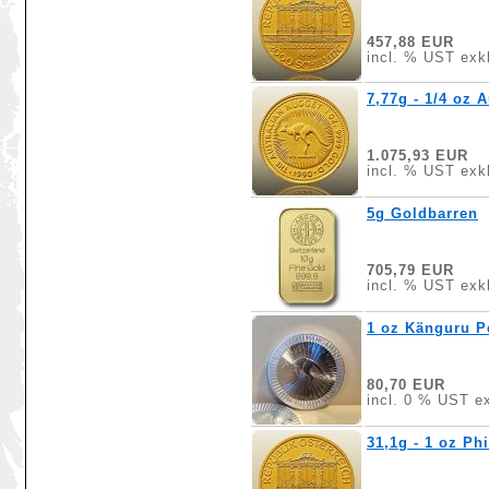
457,88 EUR
incl. % UST exkl
7,77g - 1/4 oz 
1.075,93 EUR
incl. % UST exkl
5g Goldbarren
705,79 EUR
incl. % UST exkl
1 oz Känguru Pe
80,70 EUR
incl. 0 % UST ex
31,1g - 1 oz Ph