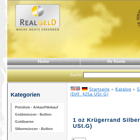
Home
Ihr Konto
Suche
Startseite
»
Katalog
»
S
Kategorien
(Diff. §25a USt.G)
Preisliste - Ankauf/Verkauf
Goldmünzen - Bullion
1 oz Krügerrand Silber
Goldbarren
USt.G)
Silbermünzen - Bullion