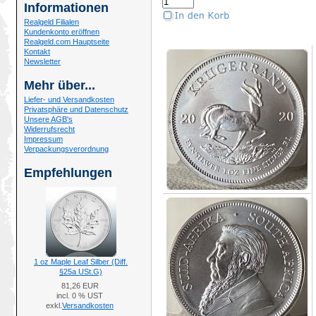
Informationen
Realgeld Filialen
Kundenkonto eröffnen
Realgeld.com Hauptseite
Kontakt
Newsletter
Mehr über...
Liefer- und Versandkosten
Privatsphäre und Datenschutz
Unsere AGB's
Widerrufsrecht
Impressum
Verpackungsverordnung
Empfehlungen
1 oz Maple Leaf Silber (Diff.
§25a USt.G)
81,26 EUR
incl. 0 % UST
exkl.
Versandkosten