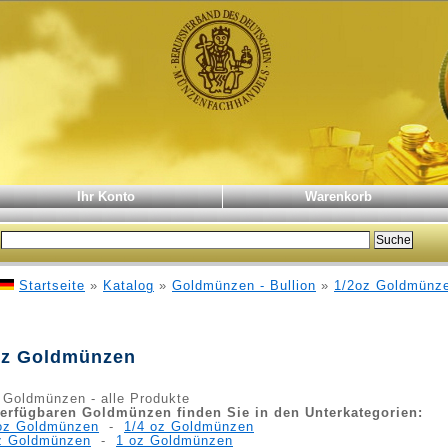
Ihr Konto
Warenkorb
Startseite
»
Katalog
»
Goldmünzen - Bullion
»
1/2oz Goldmünz
oz Goldmünzen
 Goldmünzen - alle Produkte
verfügbaren Goldmünzen finden Sie in den Unterkategorien:
oz Goldmünzen
-
1/4 oz Goldmünzen
z Goldmünzen
-
1 oz Goldmünzen