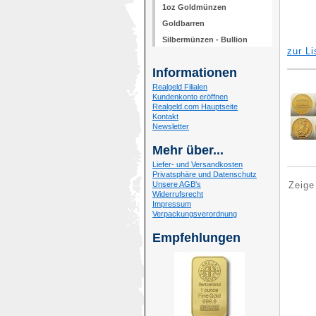
1oz Goldmünzen
Goldbarren
Silbermünzen - Bullion
zur Li
Informationen
Realgeld Filialen
Kundenkonto eröffnen
Realgeld.com Hauptseite
Kontakt
Newsletter
Mehr über...
Liefer- und Versandkosten
Privatsphäre und Datenschutz
Unsere AGB's
Zeig
Widerrufsrecht
Impressum
Verpackungsverordnung
Empfehlungen