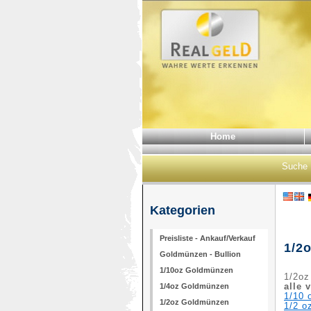
Home
Suche
Kategorien
Preisliste - Ankauf/Verkauf
1/2
Goldmünzen - Bullion
1/10oz Goldmünzen
1/2oz
alle 
1/4oz Goldmünzen
1/10 
1/2oz Goldmünzen
1/2 o