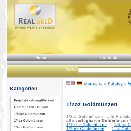
Home
Ihr Konto
Suche
Startseite
»
Katalog
»
G
Kategorien
Preisliste - Ankauf/Verkauf
1/2oz Goldmünzen
Goldmünzen - Bullion
1/10oz Goldmünzen
1/2oz Goldmünzen - alle Produk
alle verfügbaren Goldmünzen f
1/4oz Goldmünzen
1/10 oz Goldmünzen
-
1/4 oz 
1/2oz Goldmünzen
1/2 oz Goldmünzen
-
1 oz Gol