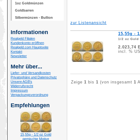
1oz Goldmünzen
Goldbarren
Silbermünzen - Bullion
zur Listenansicht
Informationen
15,55g - 
Realgeld Filialen
1/2 oz Gold
Kundenkonto eröffnen
2.023,74 
Realgeld.com Hauptseite
incl. % US
Kontakt
Newsletter
Mehr über...
Liefer- und Versandkosten
Privatsphäre und Datenschutz
Unsere AGB's
Zeige
1
bis
1
(von insgesamt
1
A
Widerrufsrecht
Impressum
Verpackungsverordnung
Empfehlungen
15,55g - 1/2 oz Gold
gemischte Motive