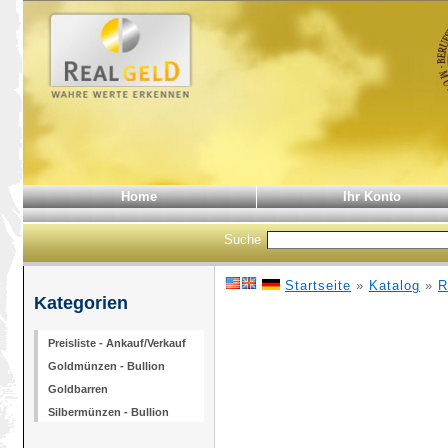
Home
Ihr Konto
Suche
Startseite
»
Katalog
»
R
Kategorien
Preisliste - Ankauf/Verkauf
Goldmünzen - Bullion
Goldbarren
Silbermünzen - Bullion