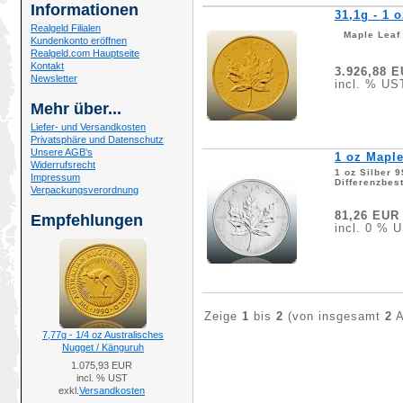
Informationen
31,1g - 1 
Realgeld Filialen
Maple Leaf
Kundenkonto eröffnen
Realgeld.com Hauptseite
Kontakt
3.926,88 
Newsletter
incl. % US
Mehr über...
Liefer- und Versandkosten
Privatsphäre und Datenschutz
Unsere AGB's
1 oz Maple
Widerrufsrecht
1 oz Silber 
Impressum
Differenzbes
Verpackungsverordnung
81,26 EUR
Empfehlungen
incl. 0 % 
Zeige
1
bis
2
(von insgesamt
2
A
7,77g - 1/4 oz Australisches
Nugget / Känguruh
1.075,93 EUR
incl. % UST
exkl.
Versandkosten